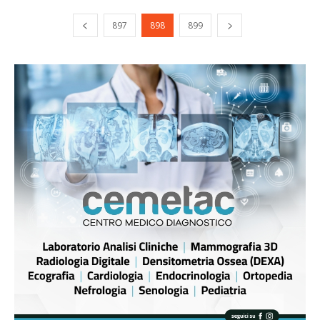
897
898
899