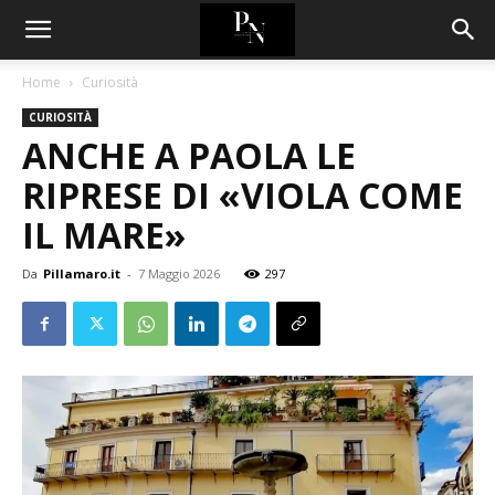
Home
Curiosità
CURIOSITÀ
ANCHE A PAOLA LE
RIPRESE DI «VIOLA COME
IL MARE»
Da
Pillamaro.it
-
7 Maggio 2026
297