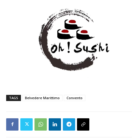
TAGS
Belvedere Marittimo
Convento