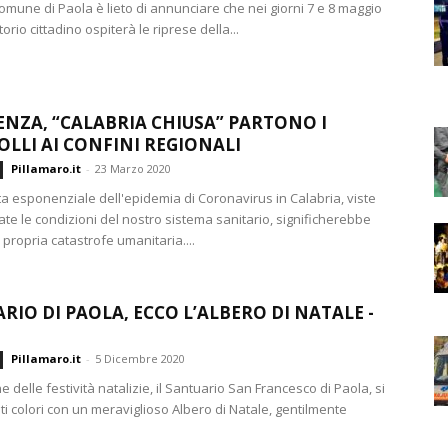
omune di Paola è lieto di annunciare che nei giorni 7 e 8 maggio
itorio cittadino ospiterà le riprese della...
NZA, “CALABRIA CHIUSA” PARTONO I
LLI AI CONFINI REGIONALI
Pillamaro.it
-
23 Marzo 2020
ta esponenziale dell'epidemia di Coronavirus in Calabria, viste
te le condizioni del nostro sistema sanitario, significherebbe
propria catastrofe umanitaria....
RIO DI PAOLA, ECCO L’ALBERO DI NATALE -
Pillamaro.it
-
5 Dicembre 2020
e delle festività natalizie, il Santuario San Francesco di Paola, si
nti colori con un meraviglioso Albero di Natale, gentilmente