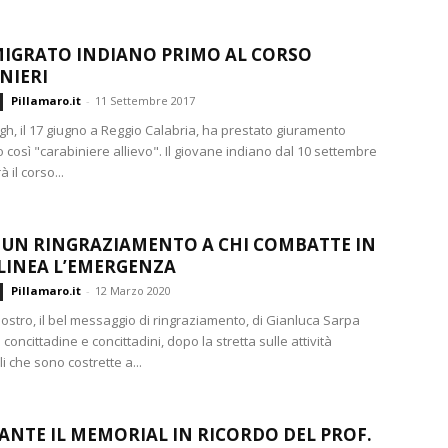
IGRATO INDIANO PRIMO AL CORSO
NIERI
Pillamaro.it
-
11 Settembre 2017
gh, il 17 giugno a Reggio Calabria, ha prestato giuramento
così "carabiniere allievo". Il giovane indiano dal 10 settembre
 il corso...
 UN RINGRAZIAMENTO A CHI COMBATTE IN
LINEA L’EMERGENZA
Pillamaro.it
-
12 Marzo 2020
ostro, il bel messaggio di ringraziamento, di Gianluca Sarpa
e concittadine e concittadini, dopo la stretta sulle attività
 che sono costrette a...
ANTE IL MEMORIAL IN RICORDO DEL PROF.