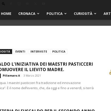
HOME
CRONACA
POLITICA
CURIOSITÀ
ART
IOSITÀ
EVENTI
INTERVISTE
POLITICA
ALDO L’INIZIATIVA DEI MAESTRI PASTICCERI
OMUOVERE IL LIEVITO MADRE.
Pillamaro.it
-
3 Marzo 2021
qua. I maestri pasticceri fra tradizione ed innovazione
a”. È il nome dell’evento, che, da oggi e fino a venerdì, si terrà