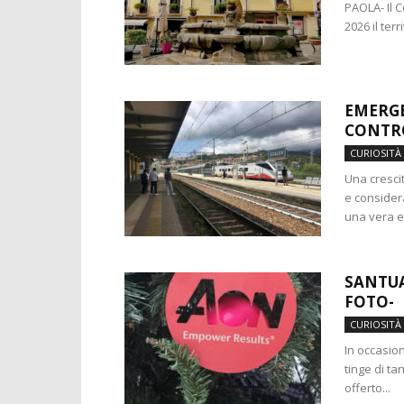
PAOLA- Il C
2026 il terr
EMERGE
CONTRO
CURIOSITÀ
Una cresci
e considera
una vera e 
SANTUA
FOTO-
CURIOSITÀ
In occasion
tinge di ta
offerto...