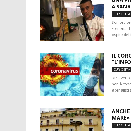
UNA PI
A SAN
CURIOSITÀ
Sembra pro
Forneria di
ospite del f
IL COR
“L’INF
CURIOSITÀ
Di Saverio 
non è cono
giornalisti
ANCHE 
MARE»
CURIOSITÀ