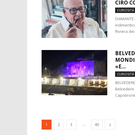
CIRO 
CURIOSITÀ
DIAMANTE- 
indimentica
Riviera dei 
BELVED
MONDIA
«E...
CURIOSITÀ
BELVEDERE 
Belvedere M
Capotirone,
...
1
2
3
40