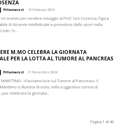
COSENZA
Pillamaro.it
-
19 Febbraio 2024
Un evento per rendere omaggio al Prof. Ciro Cosenza, figura
bile di docente intellettuale e promotore dello sport nella
Cedri. Si...
ERE M.MO CELEBRA LA GIORNATA
LE PER LA LOTTA AL TUMORE AL PANCREAS
Pillamaro.it
-
21 Novembre 2024
MARITTIMO- «Facciamo luce sul Tumore al Pancreas». E
arittimo si illumina di viola, nella suggestiva cornice di
 per celebrare la giornata...
Pagina 1 di 40