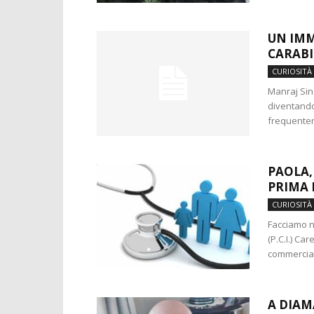
UN IMM
CARABI
CURIOSITÀ
Manraj Sin
diventando 
frequenterà
PAOLA,
PRIMA 
CURIOSITÀ
Facciamo n
(P.C.I.) Car
commerciali
A DIAM