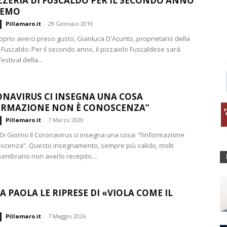
ZZERIA DI FUSCALDO PER IL SECONDO ANNO
REMO
Pillamaro.it
-
29 Gennaio 2019
prio averci preso gusto, Gianluca D'Acunto, proprietario della
 Fuscaldo: Per il secondo anno, il pizzaiolo Fuscaldese sará
estival della...
ONAVIRUS CI INSEGNA UNA COSA
ORMAZIONE NON È CONOSCENZA”
Pillamaro.it
-
7 Marzo 2020
Di Giorno Il Coronavirus ci insegna una cosa: “l’informazione
scenza”. Questo insegnamento, sempre più valido, molti
 sembrano non averlo recepito....
A PAOLA LE RIPRESE DI «VIOLA COME IL
Pillamaro.it
-
7 Maggio 2026