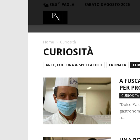
C
36.5
SABATO 8 AGOSTO 2026
PAOLA
PillaMaro.it
Home
Curiosità
CURIOSITÀ
ARTE, CULTURA & SPETTACOLO
CRONACA
CUR
A FUSC
PER PR
CURIOSITÀ
“Dolce Pas
gastronomic
a...