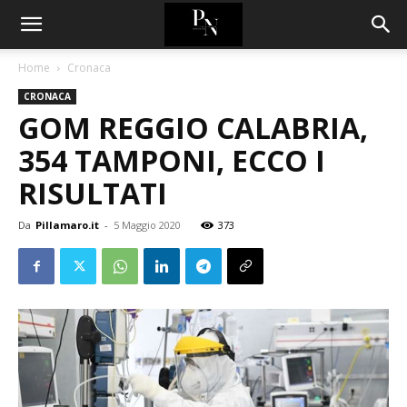
Home
Cronaca
CRONACA
GOM REGGIO CALABRIA,
354 TAMPONI, ECCO I
RISULTATI
Da
Pillamaro.it
-
5 Maggio 2020
373