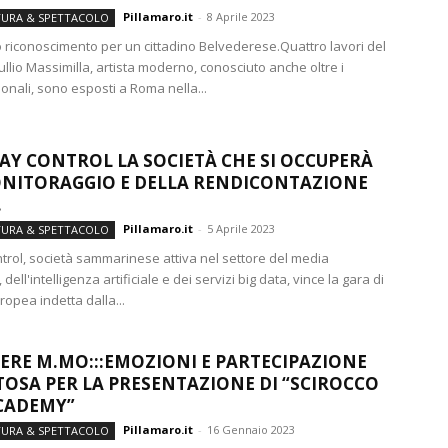
Pillamaro.it
-
8 Aprile 2023
TURA & SPETTACOLO
o riconoscimento per un cittadino Belvederese.Quattro lavori del
llio Massimilla, artista moderno, conosciuto anche oltre i
ionali, sono esposti a Roma nella...
LAY CONTROL LA SOCIETÀ CHE SI OCCUPERÀ
NITORAGGIO E DELLA RENDICONTAZIONE
.
Pillamaro.it
-
5 Aprile 2023
TURA & SPETTACOLO
ntrol, società sammarinese attiva nel settore del media
dell'intelligenza artificiale e dei servizi big data, vince la gara di
opea indetta dalla...
ERE M.MO:::EMOZIONI E PARTECIPAZIONE
TOSA PER LA PRESENTAZIONE DI “SCIROCCO
CADEMY”
Pillamaro.it
-
16 Gennaio 2023
TURA & SPETTACOLO