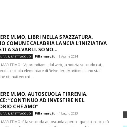
ERE M.MO, LIBRI NELLA SPAZZATURA.
O COMUNE CALABRIA LANCIA L’INIZIATIVA
TI A SALVARLI. SONO...
Pillamaro.it
-
8 Aprile 2024
TURA & SPETTACOLO
MARITTIMO- "Apprendiamo dal web, la notizia secondo cui, i
 vecchia scuola elementare di Belvedere Marittimo sono stati
hé ritenuti vecchi...
ERE M.MO. AUTOSCUOLA TIRRENIA.
CE: “CONTINUO AD INVESTIRE NEL
ORIO CHE AMO”
Pillamaro.it
-
4 Luglio 2023
TURA & SPETTACOLO
MARITTIMO- È la seconda autoscuola aperta - questa in località