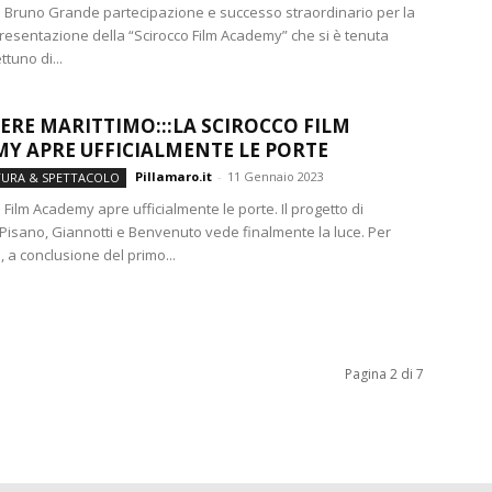
a Bruno Grande partecipazione e successo straordinario per la
presentazione della “Scirocco Film Academy” che si è tenuta
ttuno di...
ERE MARITTIMO:::LA SCIROCCO FILM
Y APRE UFFICIALMENTE LE PORTE
Pillamaro.it
-
11 Gennaio 2023
TURA & SPETTACOLO
 Film Academy apre ufficialmente le porte. Il progetto di
 Pisano, Giannotti e Benvenuto vede finalmente la luce. Per
, a conclusione del primo...
Pagina 2 di 7