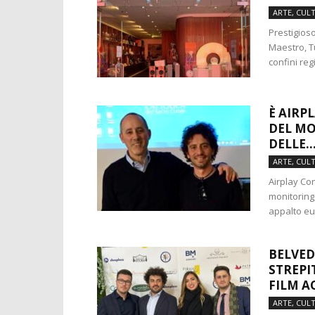
ARTE, CUL
Prestigios
Maestro, Tu
confini reg
È AIRP
DEL MO
DELLE..
ARTE, CUL
Airplay Co
monitoring, 
appalto eur
BELVED
STREPI
FILM A
ARTE, CUL