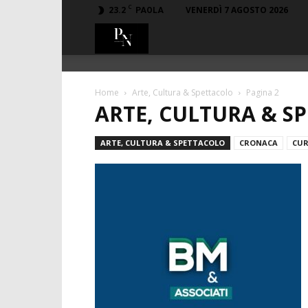
C
23.2
VENERDÌ 7 AGOSTO 2026
PAOLA
PillaMaro.it
Home
Arte, Cultura & Spettacolo
Pagina 2
ARTE, CULTURA & S
ARTE, CULTURA & SPETTACOLO
CRONACA
CUR