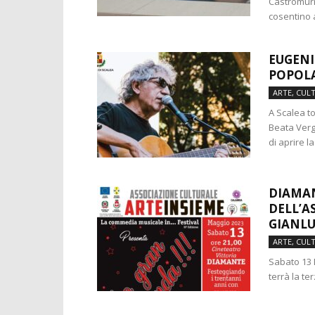
Castromurro
cosentino a
EUGENI
POPOLA
ARTE, CUL
A Scalea t
Beata Verg
di aprire la 
DIAMAN
DELL’A
GIANLU
ARTE, CUL
Sabato 13 M
terrà la te