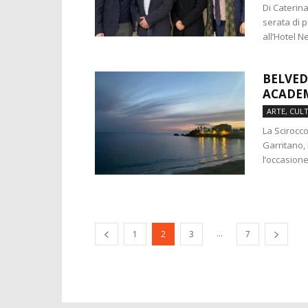
Di Caterin
serata di 
all’Hotel Ne
BELVED
ACADEM
ARTE, CUL
La Scirocco
Garritano,
l’occasione
...
1
2
3
7