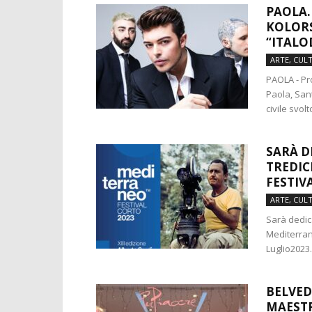
PAOLA.
KOLORS
“ITALO
ARTE, CUL
PAOLA - Pr
Paola, San
civile svolto
SARÀ D
TREDIC
FESTIV
ARTE, CUL
Sarà dedic
Mediterrane
Luglio2023
BELVED
MAESTR