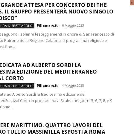
 GRANDE ATTESA PER CONCERTO DEI THE
. IL GRUPPO PRESENTERÀ NUOVO SINGOLO
DISCO”
Pillamaro.it
-
6 Maggio 2023
TURA & SPETTACOLO
oseguono i solenni festeggiamenti in onore di San Francesco di
to Patrono della Regione Calabria. Il programma religioso e
si fino...
EDICATA AD ALBERTO SORDI LA
ESIMA EDIZIONE DEL MEDITERRANEO
AL CORTO
Pillamaro.it
-
4 Maggio 2023
TURA & SPETTACOLO
ata ad Alberto Sordi la tredicesima edizione del
oFestival Corto in programma a Scalea nei giorni 5, 6, 7, 8, e 9
.Come...
ERE MARITTIMO. QUATTRO LAVORI DEL
O TULLIO MASSIMILLA ESPOSTI A ROMA