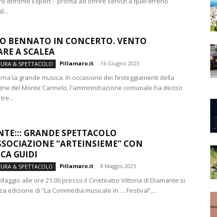
 difronte Expert - pronta ad offrire servizi a quel tirreno
l...
O BENNATO IN CONCERTO. VENTO
RE A SCALEA
Pillamaro.it
-
16 Giugno 2023
TURA & SPETTACOLO
orna la grande musica. In occasione dei festeggiamenti della
ine del Monte Carmelo, l'amministrazione comunale ha deciso
tre...
TE::: GRANDE SPETTACOLO
SSOCIAZIONE “ARTEINSIEME” CON
CA GUIDI
Pillamaro.it
-
8 Maggio 2023
TURA & SPETTACOLO
aggio alle ore 21:00 presso il Cineteatro Vittoria di Diamante si
rza edizione di “La Commedia musicale in … Festival”,...