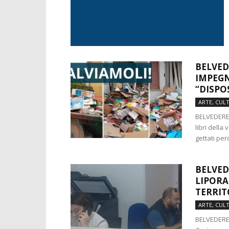
BELVED
IMPEGN
“DISPOS
ARTE, CUL
BELVEDERE 
libri della
gettati perc
BELVED
LIPORA
TERRIT
ARTE, CUL
BELVEDERE 