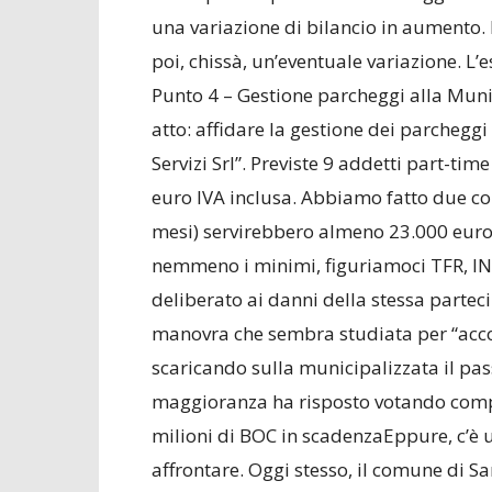
una variazione di bilancio in aumento. 
poi, chissà, un’eventuale variazione. L’
Punto 4 – Gestione parcheggi alla Munic
atto: affidare la gestione dei parcheg
Servizi Srl”. Previste 9 addetti part-ti
euro IVA inclusa. Abbiamo fatto due con
mesi) servirebbero almeno 23.000 euro p
nemmeno i minimi, figuriamoci TFR, INP
deliberato ai danni della stessa parteci
manovra che sembra studiata per “accon
scaricando sulla municipalizzata il passi
maggioranza ha risposto votando compat
milioni di BOC in scadenzaEppure, c’è 
affrontare. Oggi stesso, il comune di S