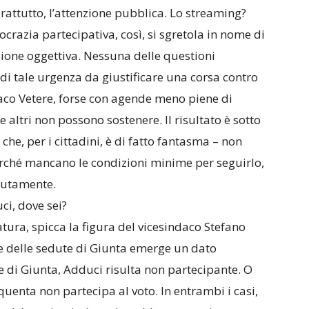
prattutto, l’attenzione pubblica. Lo streaming?
ocrazia partecipativa, così, si sgretola in nome di
zione oggettiva. Nessuna delle questioni
 di tale urgenza da giustificare una corsa contro
ndaco Vetere, forse con agende meno piene di
 altri non possono sostenere. Il risultato è sotto
 che, per i cittadini, è di fatto fantasma – non
rché mancano le condizioni minime per seguirlo,
lutamente.
ci, dove sei?
atura, spicca la figura del vicesindaco Stefano
e delle sedute di Giunta emerge un dato
re di Giunta, Adduci risulta non partecipante. O
uenta non partecipa al voto. In entrambi i casi,