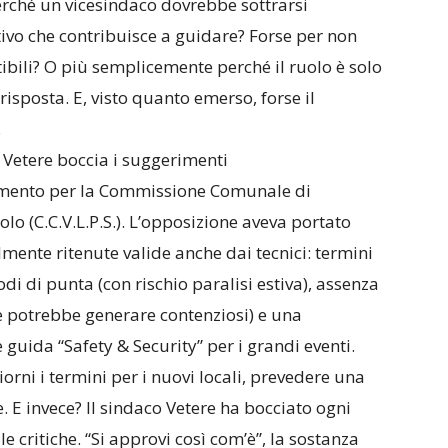
Perché un vicesindaco dovrebbe sottrarsi
tivo che contribuisce a guidare? Forse per non
tibili? O più semplicemente perché il ruolo è solo
risposta. E, visto quanto emerso, forse il
.
 Vetere boccia i suggerimenti
lamento per la Commissione Comunale di
olo (C.C.V.L.P.S.). L’opposizione aveva portato
lmente ritenute valide anche dai tecnici: termini
odi di punta (con rischio paralisi estiva), assenza
he potrebbe generare contenziosi) e una
guida “Safety & Security” per i grandi eventi.
orni i termini per i nuovi locali, prevedere una
e. E invece? Il sindaco Vetere ha bocciato ogni
e critiche. “Si approvi così com’è”, la sostanza