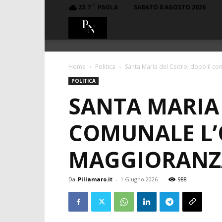
C
23.7
SABATO 8 AGOSTO 2026
PAOLA
PillaMaro.it
Home
Politica
Santa Maria del Cedro, dopo il con
POLITICA
SANTA MARIA 
COMUNALE L’
MAGGIORANZA
Da
Pillamaro.it
-
1 Giugno 2026
988