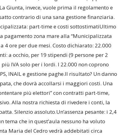
La Giunta, invece, vuole prima il regolamento e
esatto contrario di una sana gestione finanziaria.
ipalizzata: part-time e costi sottostimatiUltimo
gi a pagamento zona mare alla “Municipalizzata
me a 4 ore per due mesi. Costo dichiarato: 22.000
ti: a occhio, per 19 stipendi (9 persone per 2
iù IVA solo per i lordi. I 22.000 non coprono
S, INAIL e gestione paghe.Il risultato? Un danno
pata, che dovrà accollarsi i maggiori costi. Una
tentare più elettori” con contratti part-time,
vo. Alla nostra richiesta di rivedere i conti, la
ta. Silenzio assoluto.Un’assenza pesante: i 2,4
un tema che in quest’aula nessuno ha voluto
anta Maria del Cedro vedrà addebitati circa