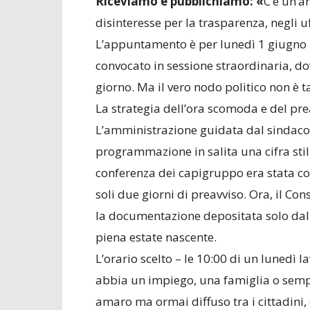
Riceviamo e pubblichiamo: «
C’è un’a
disinteresse per la trasparenza, negli u
L’appuntamento è per lunedì 1 giugno 2
convocato in sessione straordinaria, do
giorno. Ma il vero nodo politico non è t
La strategia dell’ora scomoda e del pre
L’amministrazione guidata dal sindaco 
programmazione in salita una cifra stili
conferenza dei capigruppo era stata co
soli due giorni di preavviso. Ora, il Con
la documentazione depositata solo dal
piena estate nascente.
L’orario scelto – le 10:00 di un lunedì 
abbia un impiego, una famiglia o sempl
amaro ma ormai diffuso tra i cittadini, è