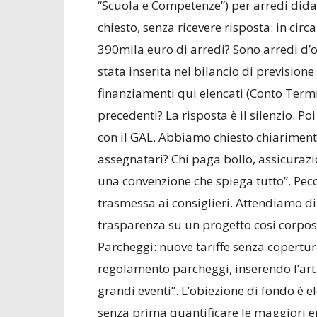
“Scuola e Competenze”) per arredi didat
chiesto, senza ricevere risposta: in cir
390mila euro di arredi? Sono arredi d’
stata inserita nel bilancio di previsione 
finanziamenti qui elencati (Conto Termi
precedenti? La risposta è il silenzio. Po
con il GAL. Abbiamo chiesto chiariment
assegnatari? Chi paga bollo, assicurazi
una convenzione che spiega tutto”. Pec
trasmessa ai consiglieri. Attendiamo d
trasparenza su un progetto così corposo
Parcheggi: nuove tariffe senza copertu
regolamento parcheggi, inserendo l’art. 
grandi eventi”. L’obiezione di fondo è 
senza prima quantificare le maggiori e