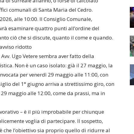
ria di surreale affanno, o forse di calcolato
ffici comunali di Santa Maria del Cedro.
026, alle 10:00. Il Consiglio Comunale,
vrà esaminare quattro punti all’ordine del
anto ciò che si discute, quanto il come e quando.
avviso ridotto
Avv. Ugo Vetere sembra aver fatto della
stica. Non è un caso isolato: già il 27 maggio, la
nvocata per venerdì 29 maggio alle 11:00, con
siglio del 1° giugno arriva a strettissimo giro, con
 29 maggio alle 12:00, come da prassi, ma in
lavorativo – è il più improbabile per chiunque
icemente voglia di partecipare. Il sospetto,
 che l’obiettivo sia proprio quello di ridurre al