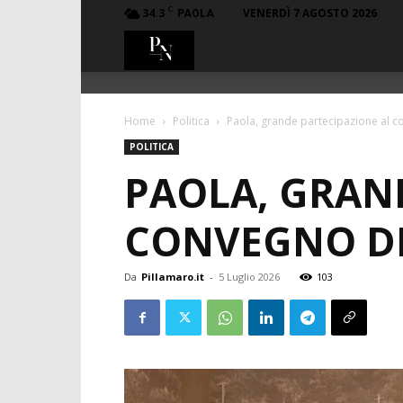
C
34.3
VENERDÌ 7 AGOSTO 2026
PAOLA
PillaMaro.it
Home
Politica
Paola, grande partecipazione al c
POLITICA
PAOLA, GRAN
CONVEGNO DI
Da
Pillamaro.it
-
5 Luglio 2026
103