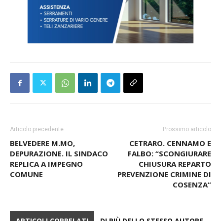
Articolo precedente
Prossimo articolo
BELVEDERE M.MO,
CETRARO. CENNAMO E
DEPURAZIONE. IL SINDACO
FALBO: “SCONGIURARE
REPLICA A IMPEGNO
CHIUSURA REPARTO
COMUNE
PREVENZIONE CRIMINE DI
COSENZA”
ARTICOLI CORRELATI
DI PIÙ DELLO STESSO AUTORE