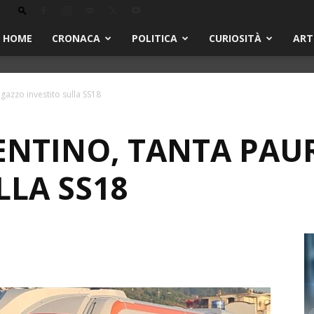
HOME
CRONACA
POLITICA
CURIOSITÀ
ART
gazzo investito sulla SS18
ENTINO, TANTA PAU
LLA SS18