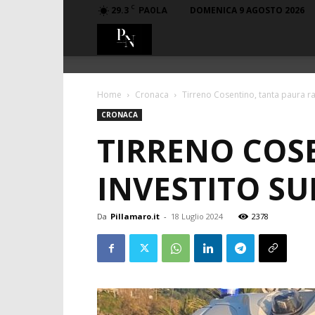
C
29.3
DOMENICA 9 AGOSTO 2026
PAOLA
PillaMaro.it
Home
Cronaca
Tirreno Cosentino, tanta paura ra
CRONACA
TIRRENO COS
INVESTITO SU
Da
Pillamaro.it
-
18 Luglio 2024
2378