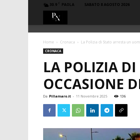
C
30.9
SABATO 8 AGOSTO 2026
PAOLA
PillaMaro.it
Home
Cronaca
La Polizia di Stato arresta un uomo
CRONACA
LA POLIZIA D
OCCASIONE D
Da
Pillamaro.it
-
11 Novembre 2025
136