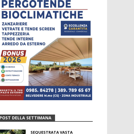
POST DELLA SETTIMANA
SEQUESTRATA VASTA
PIANTAGIONE DI MARIJUANA
SUL TIRRENO COSENTINO
3 Agosto 2026
DIAMANTE, IL SINDACO:
«SITUAZIONE OTTIMALE DEL
NOSTRO MARE E DEI
DEPURATORI,...
5 Agosto 2026
PAOLA RENDE OMAGGIO A
GIUSEPPE MARIO MINNITI: