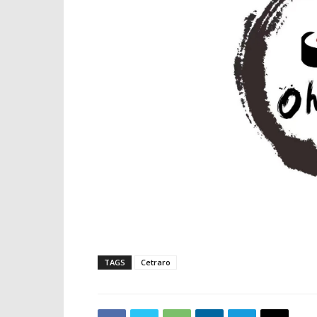
TAGS
Cetraro