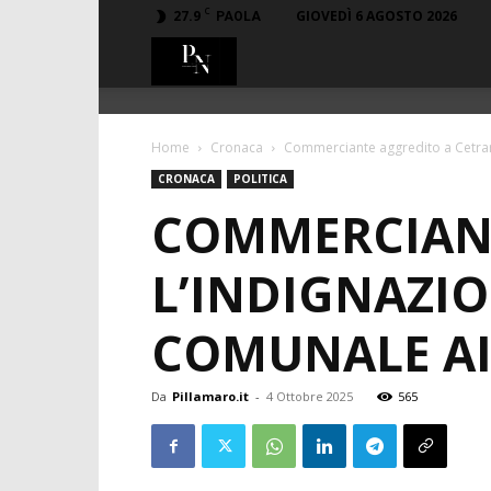
C
27.9
GIOVEDÌ 6 AGOSTO 2026
PAOLA
PillaMaro.it
Home
Cronaca
Commerciante aggredito a Cetraro
CRONACA
POLITICA
COMMERCIANT
L’INDIGNAZI
COMUNALE AI
Da
Pillamaro.it
-
4 Ottobre 2025
565