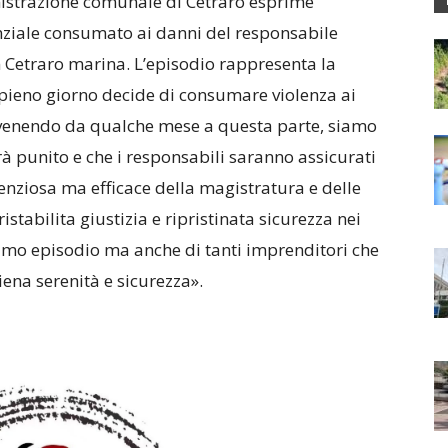
strazione comunale di Cetraro esprime
enziale consumato ai danni del responsabile
n Cetraro marina. L’episodio rappresenta la
 pieno giorno decide di consumare violenza ai
avvenendo da qualche mese a questa parte, siamo
rà punito e che i responsabili saranno assicurati
lenziosa ma efficace della magistratura e delle
istabilita giustizia e ripristinata sicurezza nei
ltimo episodio ma anche di tanti imprenditori che
iena serenità e sicurezza».