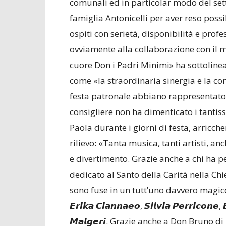
comunali ed in particolar modo del se
famiglia Antonicelli per aver reso possib
ospiti con serietà, disponibilità e profes
ovviamente alla collaborazione con il m
cuore Don i Padri Minimi» ha sottolinea
come «la straordinaria sinergia e la co
festa patronale abbiano rappresentato i
consigliere non ha dimenticato i tantissim
Paola durante i giorni di festa, arricc
rilievo: «Tanta musica, tanti artisti, a
e divertimento. Grazie anche a chi ha p
dedicato al Santo della Carità nella Chi
sono fuse in un tutt’uno davvero magico. Gra
𝙀𝙧𝙞𝙠𝙖 𝘾𝙞𝙖𝙣𝙣𝙖𝙚𝙤, 𝙎𝙞𝙡𝙫𝙞𝙖 𝙋𝙚𝙧𝙧𝙞𝙘𝙤𝙣𝙚,
𝙈𝙖𝙡𝙜𝙚𝙧𝙞. Grazie anche a Don Bruno