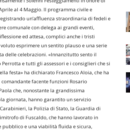
ensamente i Solenni Festeggiamenti in onore di
 Aprile al 4 Maggio. Il programma civile e
registrando un’affluenza straordinaria di fedeli e
liere comunale con delega ai grandi eventi,
flessione ed attesa, complici anche i tristi
 voluto esprimere un sentito plauso e una serie
ta delle celebrazioni. «Innanzitutto sento il
errotta e tutti gli assessori e i consiglieri che si
lla festa» ha dichiarato Francesco Aloia, che ha
l comandante facente funzioni Rosario
i Paola che, nonostante la grandissima
la giornata, hanno garantito un servizio
Carabinieri, la Polizia di Stato, la Guardia di
limitrofo di Fuscaldo, che hanno lavorato in
e pubblico e una viabilità fluida e sicura,