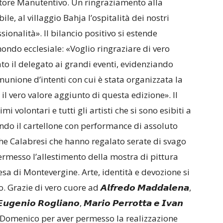
ttore Manutentivo. Un ringraziamento alla
ile, al villaggio Bahja l’ospitalità dei nostri
sionalità». Il bilancio positivo si estende
ondo ecclesiale: «Voglio ringraziare di vero
to il delegato ai grandi eventi, evidenziando
munione d’intenti con cui è stata organizzata la
l vero valore aggiunto di questa edizione». Il
i volontari e tutti gli artisti che si sono esibiti a
hendo il cartellone con performance di assoluto
nche Calabresi che hanno regalato serate di svago
ermesso l’allestimento della mostra di pittura
esa di Montevergine. Arte, identità e devozione si
zie di vero cuore ad 𝘼𝙡𝙛𝙧𝙚𝙙𝙤 𝙈𝙖𝙙𝙙𝙖𝙡𝙚𝙣𝙖,
 𝙀𝙪𝙜𝙚𝙣𝙞𝙤 𝙍𝙤𝙜𝙡𝙞𝙖𝙣𝙤, 𝙈𝙖𝙧𝙞𝙤 𝙋𝙚𝙧𝙧𝙤𝙩𝙩𝙖 𝙚 𝙄𝙫𝙖𝙣
 di Domenico per aver permesso la realizzazione