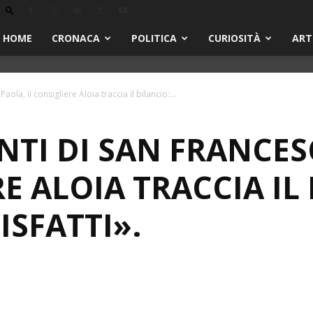
HOME
CRONACA
POLITICA
CURIOSITÀ
ART
la, il consigliere Aloia traccia il bilancio:...
TI DI SAN FRANCES
RE ALOIA TRACCIA IL
SFATTI».