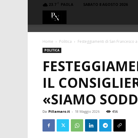
C
23.7
SABATO 8 AGOSTO 2026
PAOLA
PillaMaro.it
Home
Politica
Festeggiamenti di San Francesco a Pao
POLITICA
FESTEGGIAMEN
IL CONSIGLIE
«SIAMO SODDI
Da
Pillamaro.it
-
18 Maggio 2026
456