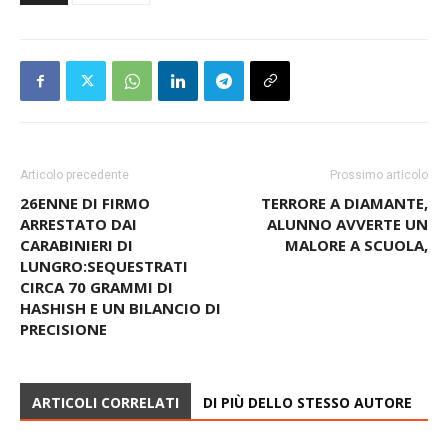
Articolo precedente
Prossimo articolo
26ENNE DI FIRMO
TERRORE A DIAMANTE,
ARRESTATO DAI
ALUNNO AVVERTE UN
CARABINIERI DI
MALORE A SCUOLA,
LUNGRO:SEQUESTRATI
CIRCA 70 GRAMMI DI
HASHISH E UN BILANCIO DI
PRECISIONE
ARTICOLI CORRELATI
DI PIÙ DELLO STESSO AUTORE
È MORTO IL GIOVANE DI 32 ANNI
BRUTALMENTE PESTATO A
SANGINETO
POLITICA
CETRARO, IL TORNEO DEI RIONI SI
FARÀ: PACE FATTA DOPO LE
POLEMICHE PER LA TRENTESIMA
POLITICA