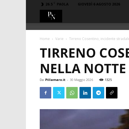
C
26.5
GIOVEDÌ 6 AGOSTO 2026
PAOLA
PillaMaro.it
Home
Varie
Tirreno Cosentino, incidente stradale
TIRRENO COS
NELLA NOTTE
Da
Pillamaro.it
-
30 Maggio 2026
1325