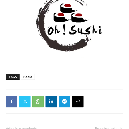
TAGS
Paola
Articolo precedente
Prossimo articolo