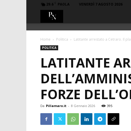
C
29.6
VENERDÌ 7 AGOSTO 2026
PAOLA
PillaMaro.it
Home
Politica
Latitante arrestato a Cetraro. Il p
POLITICA
LATITANTE AR
DELL’AMMINI
FORZE DELL’
Da
Pillamaro.it
-
8 Gennaio 2026
395