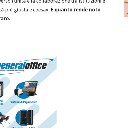
erso l’unità e la collaborazione tra istituzioni e
tà più giusta e coesa».
È quanto rende noto
aro.