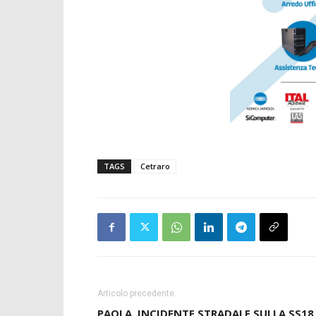
TAGS
Cetraro
Articolo precedente
PAOLA, INCIDENTE STRADALE SULLA SS18