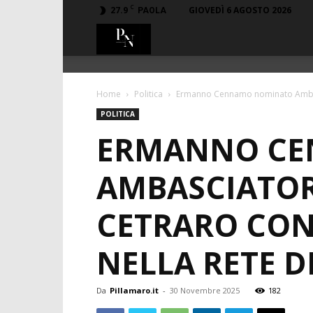
C
27.9
GIOVEDÌ 6 AGOSTO 2026
PAOLA
PillaMaro.it
Home
Politica
Ermanno Cennamo nominato Ambasci
POLITICA
ERMANNO CE
AMBASCIATOR
CETRARO CON
NELLA RETE 
Da
Pillamaro.it
-
30 Novembre 2025
182