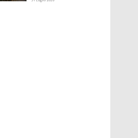
SAN LUCIDO WINE FESTIVAL,
TORNA LA DUE GIORNI
DEDICATA AI GRANDI...
31 Luglio 2026