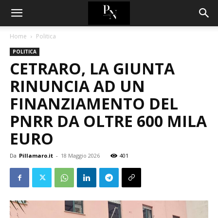
Home
Politica
POLITICA
CETRARO, LA GIUNTA
RINUNCIA AD UN
FINANZIAMENTO DEL
PNRR DA OLTRE 600 MILA
EURO
Da
Pillamaro.it
-
18 Maggio 2026
401