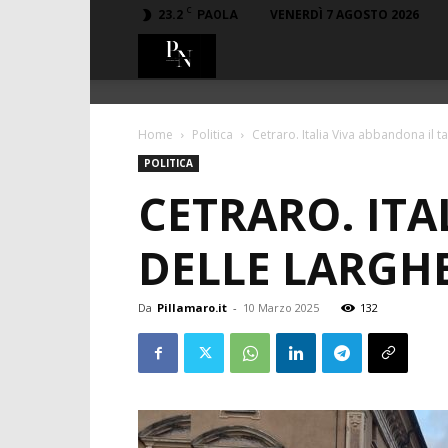
C
23.2
VENERDÌ 7 AGOSTO 2026
PAOLA
PillaMaro.it
Home
Politica
Cetraro. Italia Viva abbandona il t
POLITICA
CETRARO. ITA
DELLE LARGHE
Da
Pillamaro.it
-
10 Marzo 2025
132