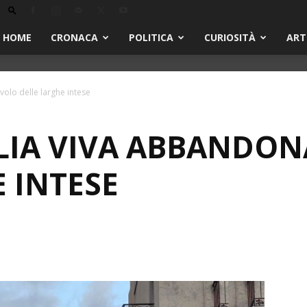
HOME
CRONACA
POLITICA
CURIOSITÀ
ART
avolo delle larghe intese
LIA VIVA ABBANDON
 INTESE