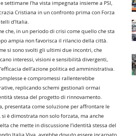
ue settimane l’ha vista impegnata insieme a PSI,
crazia Cristiana in un confronto prima con Forza
lli d’Italia.
e che, in un periodo di crisi come quello che sta
o ampia non favorisca il rilancio della città.
ome si sono svolti gli ultimi due incontri, che
cano interessi, visioni e sensibilità divergenti,
’efficacia dell’azione politica ed amministrativa.
i complesse e compromessi rallenterebbe
rative, replicando schemi gestionali ormai
entità stessa del progetto di rinnovamento.
a, presentata come soluzione per affrontare le
tti, si è dimostrata non solo forzata, ma anche
celta che mette in discussione l’identità stessa del
ondo Italia Viva, avrebbe dovuto essere incarnato