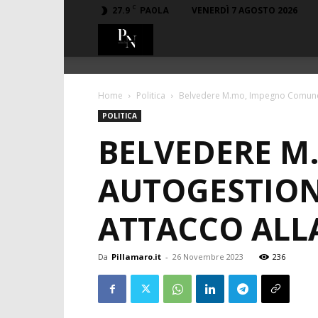
C
27.9
VENERDÌ 7 AGOSTO 2026
PAOLA
PillaMaro.it
Home
Politica
Belvedere M.mo, Impegno Comune: ‘
POLITICA
BELVEDERE M
AUTOGESTION
ATTACCO ALL
Da
Pillamaro.it
-
26 Novembre 2023
236