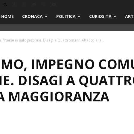
HOME
CRONACA
POLITICA
CURIOSITÀ
ART
Paese in autogestione. Disagi a Quattromani’. Attacco alla...
.MO, IMPEGNO COMUN
E. DISAGI A QUATTR
A MAGGIORANZA