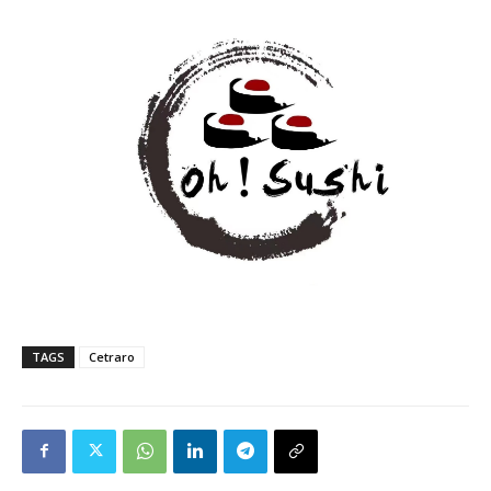
TAGS
Cetraro