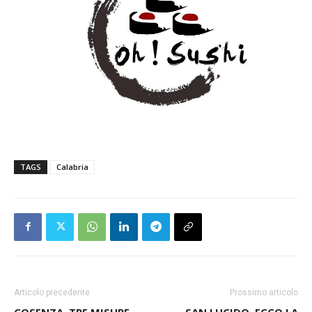
TAGS
Calabria
Articolo precedente
Prossimo articolo
COSENZA, TRE MISURE
SAN LUCIDO, ECCO LA