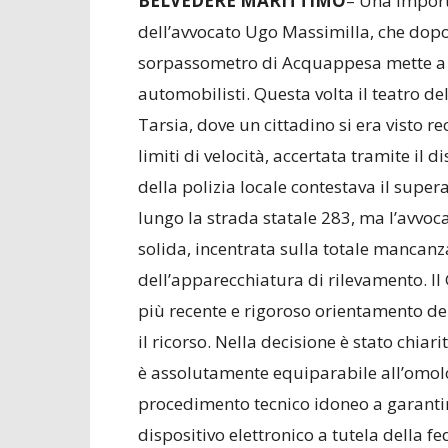
BELVEDERE MARITTIMO
– Una import
dell’avvocato Ugo Massimilla, che dopo 
sorpassometro di Acquappesa mette a s
automobilisti. Questa volta il teatro dell
Tarsia, dove un cittadino si era visto 
limiti di velocità, accertata tramite il d
della polizia locale contestava il super
lungo la strada statale 283, ma l’avvo
solida, incentrata sulla totale mancan
dell’apparecchiatura di rilevamento. Il 
più recente e rigoroso orientamento de
il ricorso. Nella decisione è stato chia
è assolutamente equiparabile all’omolog
procedimento tecnico idoneo a garantire
dispositivo elettronico a tutela della 