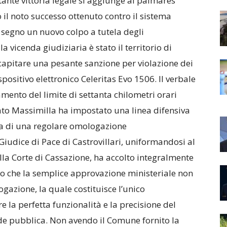
ante vittoria legale si aggiunge al palmarès
il noto successo ottenuto contro il sistema
egno un nuovo colpo a tutela degli
a vicenda giudiziaria è stato il territorio di
recapitare una pesante sanzione per violazione dei
ispositivo elettronico Celeritas Evo 1506. Il verbale
amento del limite di settanta chilometri orari
cato Massimilla ha impostato una linea difensiva
za di una regolare omologazione
Giudice di Pace di Castrovillari, uniformandosi al
lla Corte di Cassazione, ha accolto integralmente
rito che la semplice approvazione ministeriale non
azione, la quale costituisce l’unico
 la perfetta funzionalità e la precisione del
fede pubblica. Non avendo il Comune fornito la