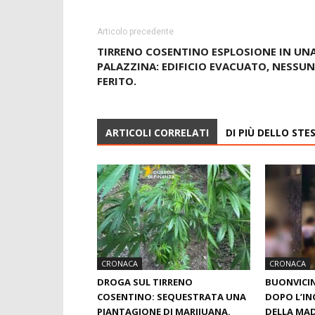
Articolo precedente
TIRRENO COSENTINO ESPLOSIONE IN UN
PALAZZINA: EDIFICIO EVACUATO, NESSUN
FERITO.
ARTICOLI CORRELATI
DI PIÙ DELLO ST
CRONACA
CRONACA
DROGA SUL TIRRENO
BUONVICI
COSENTINO: SEQUESTRATA UNA
DOPO L’IN
PIANTAGIONE DI MARIJUANA.
DELLA MAD