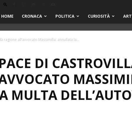
HOME
CRONACA
POLITICA
CURIOSITÀ
ART
 dà ragione all’avvocato Massimilla: annullata la...
 PACE DI CASTROVIL
’AVVOCATO MASSIMI
A MULTA DELL’AUTO