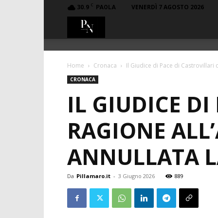
C
30.9
VENERDÌ 7 AGOSTO 2026
PAOLA
PillaMaro.it
Home
Cronaca
Il Giudice di Pace di Castrovillari
CRONACA
IL GIUDICE DI
RAGIONE ALL
ANNULLATA L
Da
Pillamaro.it
-
3 Giugno 2026
889