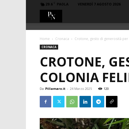
C
29.6
VENERDÌ 7 AGOSTO 2026
PAOLA
PillaMaro.it
Home
Cronaca
Crotone, gesto di generosità per l
CRONACA
CROTONE, GES
COLONIA FELI
Da
Pillamaro.it
-
24 Marzo 2025
120