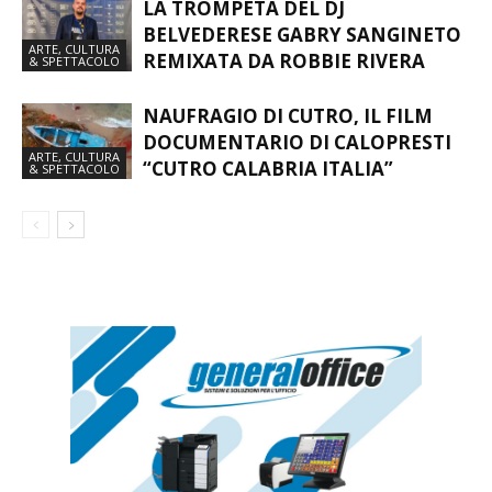
DAMIANO E VALENTINO RIZZO:
L’ARTE DOLCIARIA CALABRESE
ARTE, CULTURA
PROTAGONISTA AL SIGEP WORLD
& SPETTACOLO
DI RIMINI.
LA TROMPETA DEL DJ
BELVEDERESE GABRY SANGINETO
ARTE, CULTURA
REMIXATA DA ROBBIE RIVERA
& SPETTACOLO
NAUFRAGIO DI CUTRO, IL FILM
DOCUMENTARIO DI CALOPRESTI
ARTE, CULTURA
“CUTRO CALABRIA ITALIA”
& SPETTACOLO