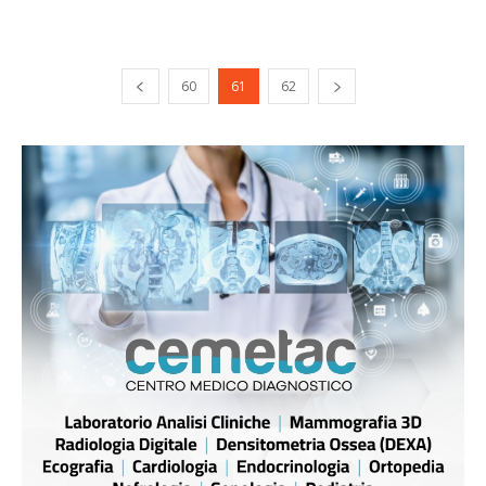
60
61
62